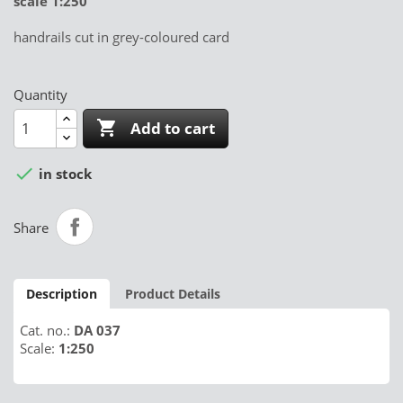
scale 1:250
handrails cut in grey-coloured card
Quantity

Add to cart

in stock
Share
Description
Product Details
Cat. no.:
DA 037
Scale:
1:250