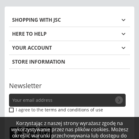
SHOPPING WITH JSC

HERE TO HELP

YOUR ACCOUNT

STORE INFORMATION
Newsletter
chevron_right
I agree to the
terms and conditions of use
Korzystając z naszej strony wyrażasz zgodę na
wykorzystywanie przez nas plików cookies. Możesz
Facebook
YouTube
Instagram
określić warunki przechowywania lub dostępu do