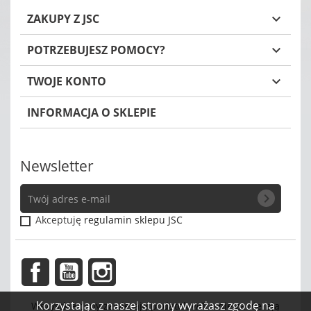
ZAKUPY Z JSC

POTRZEBUJESZ POMOCY?

TWOJE KONTO

INFORMACJA O SKLEPIE
Newsletter
chevron_right
Akceptuję
regulamin sklepu JSC
Facebook
YouTube
Instagram
Korzystając z naszej strony wyrażasz zgodę na
Wszystkie ceny zawierają podatek VAT a
nie zawierają