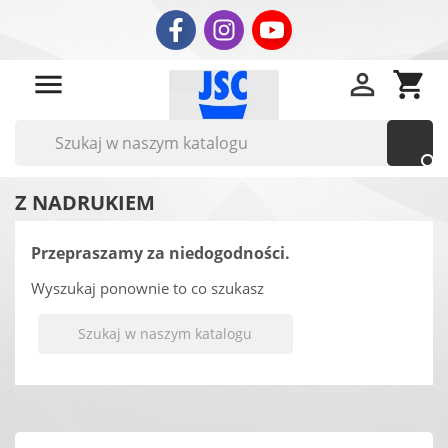


shopping_cart

Z NADRUKIEM
Przepraszamy za niedogodności.
Wyszukaj ponownie to co szukasz
